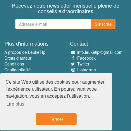
Recevez notre newsletter mensuelle pleine de
conseils extraordinaires
S'inscrire
Plus d'informations
Contact
À propos de LeukeTip
info.leuketip@gmail.com
Droits d'auteur
Facebook
Conditions
Twitter
Confidentialité
Instagram
Pinterest
Ce site Web utilise des cookies pour augmenter
Découvrez le meilleur
l'expérience utilisateur. En poursuivant votre
www.leuketip.nl
navigation, vous en acceptez l'utilisation.
www.leuketip.com
Lire plus
www.leuketip.de
www.leuketip.fr
Fermer