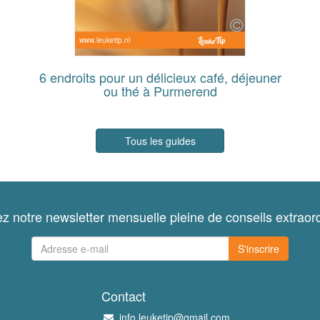
www.leuketip.nl
6 endroits pour un délicieux café, déjeuner
ou thé à Purmerend
Tous les guides
z notre newsletter mensuelle pleine de conseils extraord
S'inscrire
Contact
info.leuketip@gmail.com