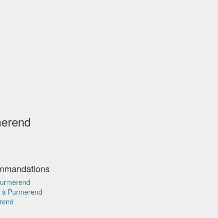
merend
ommandations
 Purmerend
r à Purmerend
erend