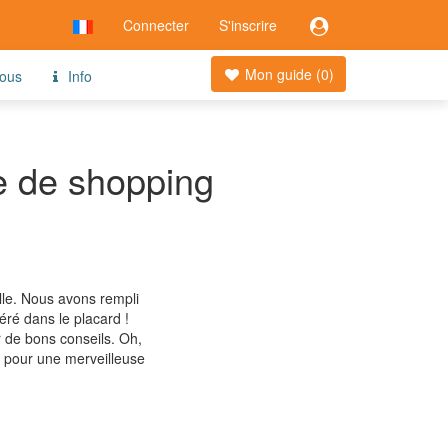
Connecter
S'inscrire
Mon guide (
0
)
ous
Info
e de shopping
lle. Nous avons rempli
ré dans le placard !
r de bons conseils. Oh,
s pour une merveilleuse