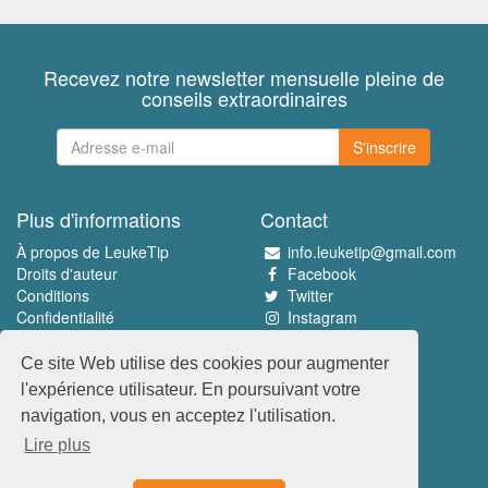
Recevez notre newsletter mensuelle pleine de
conseils extraordinaires
S'inscrire
Plus d'informations
Contact
À propos de LeukeTip
info.leuketip@gmail.com
Droits d'auteur
Facebook
Conditions
Twitter
Confidentialité
Instagram
Pinterest
Ce site Web utilise des cookies pour augmenter
Découvrez le meilleur
l'expérience utilisateur. En poursuivant votre
www.leuketip.nl
navigation, vous en acceptez l'utilisation.
www.leuketip.com
Lire plus
www.leuketip.de
www.leuketip.fr