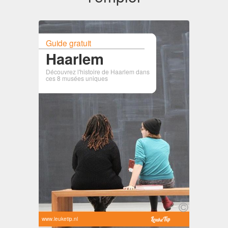
Guide gratuit
Haarlem
Découvrez l'histoire de Haarlem dans
ces 8 musées uniques
www.leuketip.nl