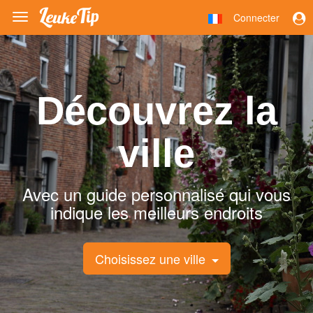
Connecter
Toggle
navigation
Découvrez la
ville
Avec un guide personnalisé qui vous
indique les meilleurs endroits
Choisissez une ville