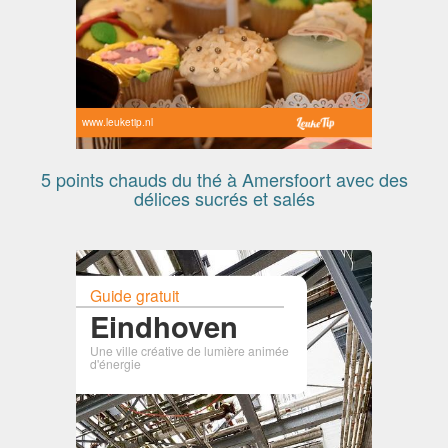
www.leuketip.nl
5 points chauds du thé à Amersfoort avec des
délices sucrés et salés
Guide gratuit
Eindhoven
Une ville créative de lumière animée
d'énergie