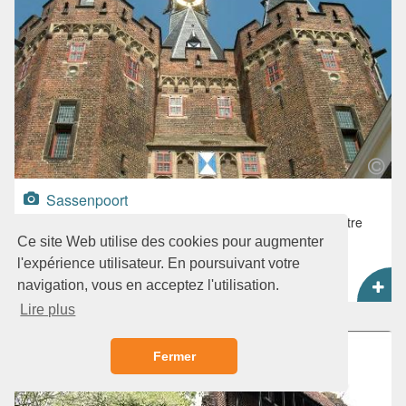
Sassenpoort
Ce bâtiment le plus frappant de Zwolle peut également être
visité. Montez l'escalier médiéval de la tour et découvrez
Ce site Web utilise des cookies pour augmenter
l'histoire de la porte.
l'expérience utilisateur. En poursuivant votre
Carte
navigation, vous en acceptez l'utilisation.
Lire plus
Fermer