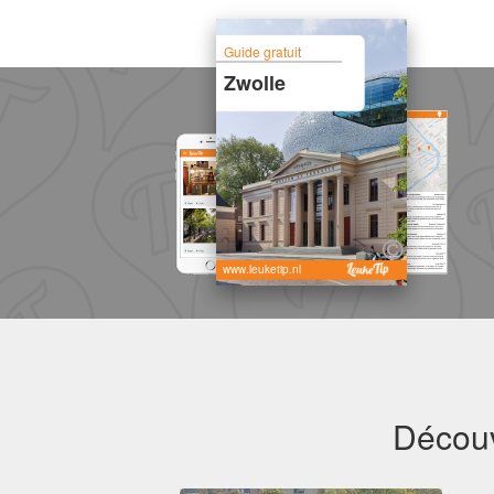
Guide gratuit
Zwolle
www.leuketip.nl
Découv