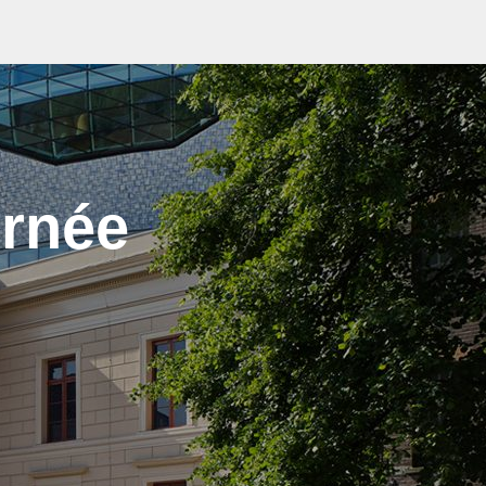
urnée