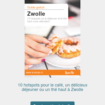
Guide gratuit
Zwolle
10 hotspots où le déjeuner et le thé
haut vous attendent
www.leuketip.nl
10 hotspots pour le café, un délicieux
déjeuner ou un thé haut à Zwolle