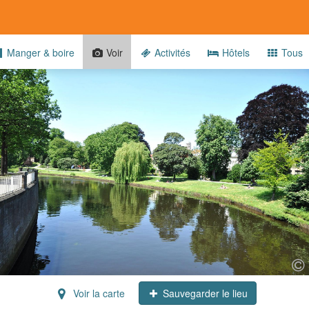
Manger & boire
Voir
Activités
Hôtels
Tous
Voir la carte
Sauvegarder le lieu