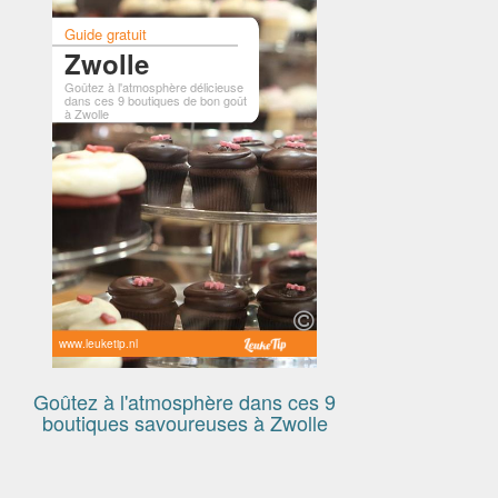
Guide gratuit
Zwolle
Goûtez à l'atmosphère délicieuse
dans ces 9 boutiques de bon goût
à Zwolle
www.leuketip.nl
Goûtez à l'atmosphère dans ces 9
boutiques savoureuses à Zwolle