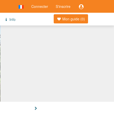
Connecter
S'inscrire
Mon guide (
0
)
Info