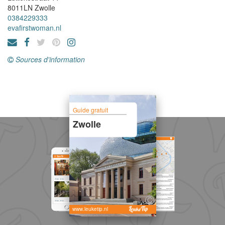
8011LN
Zwolle
0384229333
evafirstwoman.nl
Sources d'information
Guide gratuit
Zwolle
www.leuketip.nl