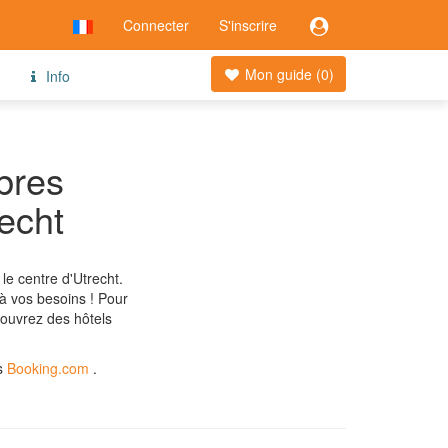
Connecter
S'inscrire
Mon guide (
0
)
Info
bres
recht
le centre d'Utrecht.
à vos besoins ! Pour
ouvrez des hôtels
ns
Booking.com
.