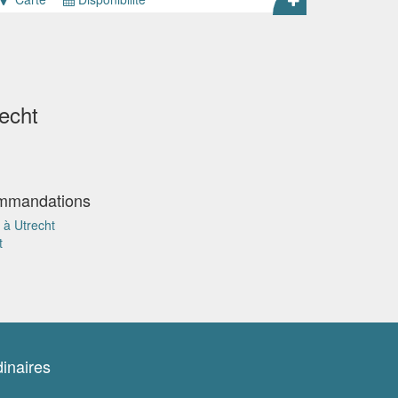
echt
ommandations
 à Utrecht
t
inaires