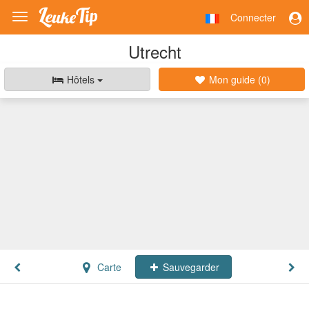
Connecter
Toggle
navigation
Utrecht
Hôtels
Mon guide (
0
)
Carte
Sauvegarder