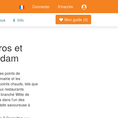
Connecter
S'inscrire
Mon guide (
0
)
ous
Info
ros et
erdam
es points de
mairie et les
points chauds, tels que
ux restaurants
e branché Witte de
s dans l'un des
isite savoureuse à