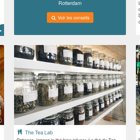
Rotterdam
Voir les conseils
The Tea Lab
Patience, laissez le thé bien infuser. Le thé du Tea