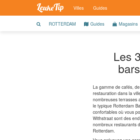
Villes
Guides
ROTTERDAM
Guides
Magasins
Les 3
bars
La gamme de cafés, de s
restauration dans la vil
nombreuses terrasses at
le typique Rotterdam Ba
confortables où vous pou
Withstraat sont des endr
nombreux restaurants d
Rotterdam.