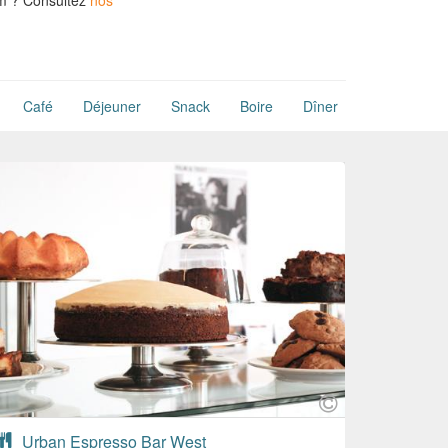
m ?
Consultez
nos
Café
Déjeuner
Snack
Boire
Dîner
Urban Espresso Bar West