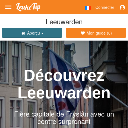
Connecter
Toggle
navigation
Leeuwarden
Aperçu
Mon guide (
0
)
Découvrez
Leeuwarden
Fière capitale de Fryslân avec un
centre surprenant