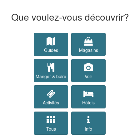
Que voulez-vous découvrir?
Guides
Magasins
Manger & boire
Voir
Activités
Hôtels
Tous
Info