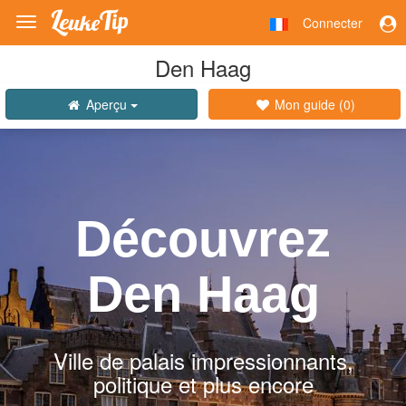
Connecter
Toggle
navigation
Den Haag
Aperçu
Mon guide (
0
)
Découvrez
Den Haag
Ville de palais impressionnants,
politique et plus encore