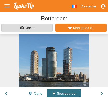
Connecter
Toggle
navigation
Rotterdam
Voir
Mon guide (
0
)
Carte
Sauvegarder