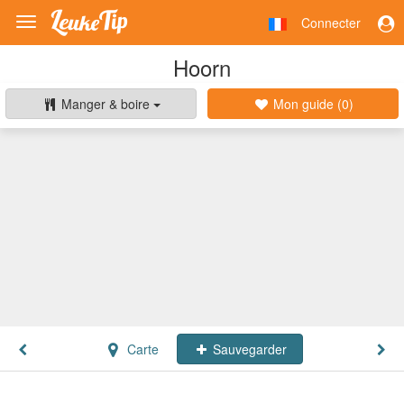
Connecter
Toggle
navigation
Hoorn
Manger & boire
Mon guide (
0
)
Carte
Sauvegarder