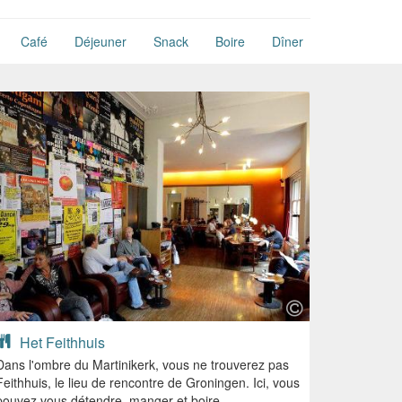
Café
Déjeuner
Snack
Boire
Dîner
Het Feithhuis
Dans l'ombre du Martinikerk, vous ne trouverez pas
Feithhuis, le lieu de rencontre de Groningen. Ici, vous
pouvez vous détendre, manger et boire.