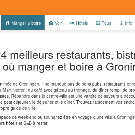
Manger & boire
Voir
Hôtels
Tous
Info
4 meilleurs restaurants, bist
 où manger et boire à Gron
 animée de Groningen, il ne manque pas de bons pubs, restaurants et r
 la Martinitoren, du café avec gâteau au fromage, du dîner rempli de pr
tistes. Répandre dans le centre-ville est une variété de saveurs à décou
le petit déjeuner, le déjeuner et le dîner. Trouvez rapidement vos endro
ropre guide de ville.
pade de week-end ou souhaitez être en voyage d'une ville à Groninge
rs hôtels et B&B à rester.