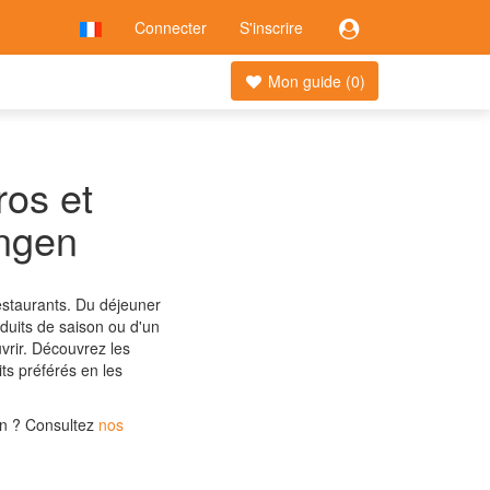
Connecter
S'inscrire
Mon guide (
0
)
ros et
ingen
estaurants. Du déjeuner
oduits de saison ou d'un
vrir. Découvrez les
its préférés en les
n ?
Consultez
nos