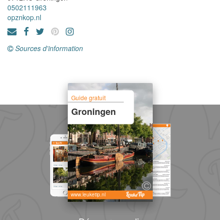
0502111963
opznkop.nl
Sources d'information
Guide gratuit
Groningen
www.leuketip.nl