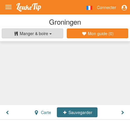
Connecter
Toggle
navigation
Groningen
Manger & boire
Mon guide (
0
)
Carte
Sauvegarder