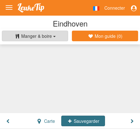
Connecter
Toggle
navigation
Eindhoven
Manger & boire
Mon guide (
0
)
Carte
Sauvegarder