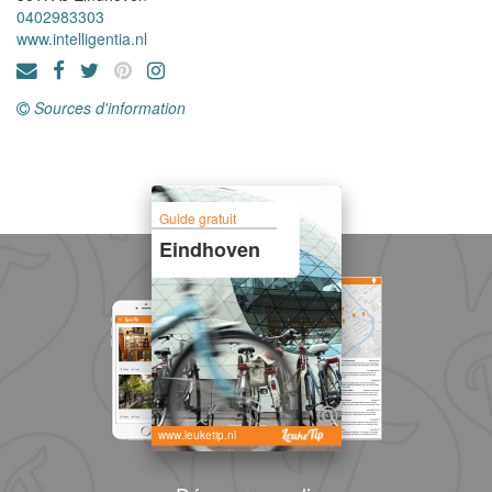
0402983303
www.intelligentia.nl
Sources d'information
Guide gratuit
Eindhoven
www.leuketip.nl