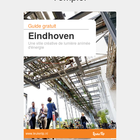
Guide gratuit
Eindhoven
Une ville créative de lumière animée
d'énergie
www.leuketip.nl