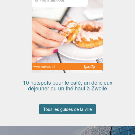
haut vous attendent
www.leuketip.nl
10 hotspots pour le café, un délicieux
déjeuner ou un thé haut à Zwolle
Tous les guides de la ville