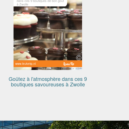
dans ces 9 boutiques de bon goût
à Zwolle
www.leuketip.nl
Goûtez à l'atmosphère dans ces 9
boutiques savoureuses à Zwolle