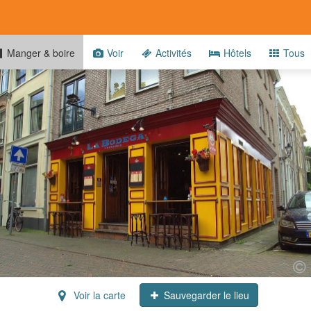
Manger & boire
Voir
Activités
Hôtels
Tous
Voir la carte
Sauvegarder le lieu