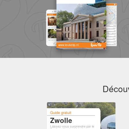
www.leuketip.nl
Découv
Guide gratuit
Zwolle
Laissez-vous surprendre par le