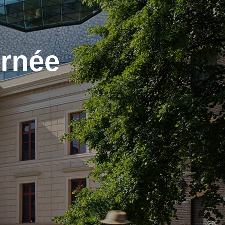
urnée