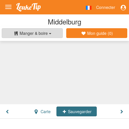
Connecter
Toggle
navigation
Middelburg
Manger & boire
Mon guide (
0
)
Carte
Sauvegarder