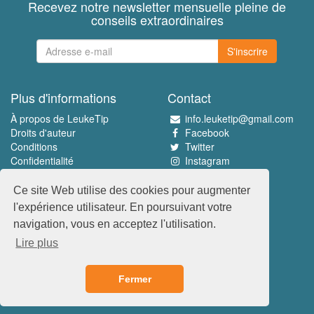
Recevez notre newsletter mensuelle pleine de
conseils extraordinaires
S'inscrire
Plus d'informations
Contact
À propos de LeukeTip
info.leuketip@gmail.com
Droits d'auteur
Facebook
Conditions
Twitter
Confidentialité
Instagram
Pinterest
Ce site Web utilise des cookies pour augmenter
Découvrez le meilleur
l'expérience utilisateur. En poursuivant votre
www.leuketip.nl
navigation, vous en acceptez l'utilisation.
www.leuketip.com
Lire plus
www.leuketip.de
www.leuketip.fr
Fermer