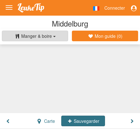
Connecter
Toggle
navigation
Middelburg
Manger & boire
Mon guide (
0
)
Carte
Sauvegarder