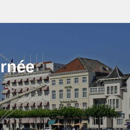
urnée