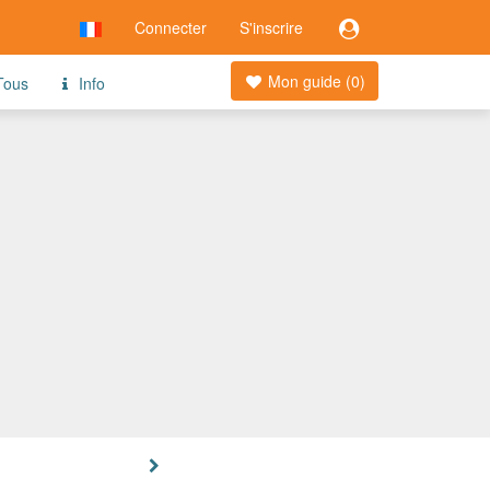
Connecter
S'inscrire
Mon guide (
0
)
ous
Info