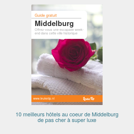
Guide gratuit
Middelburg
Offrez-vous une escapade week-
end dans cette ville historique
www.leuketip.nl
10 meilleurs hôtels au coeur de Middelburg
de pas cher à super luxe