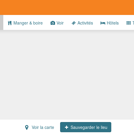
Manger & boire
Voir
Activités
Hôtels
T
Voir la carte
Sauvegarder le lieu