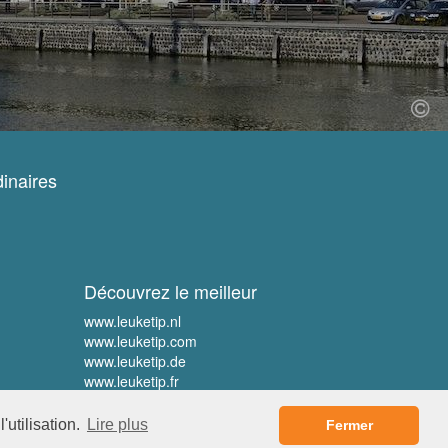
inaires
Découvrez le meilleur
www.leuketip.nl
www.leuketip.com
www.leuketip.de
www.leuketip.fr
'utilisation.
Lire plus
Fermer