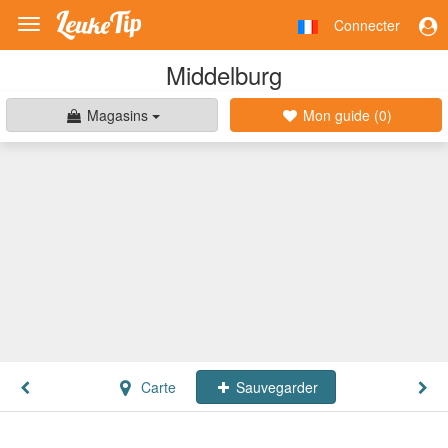
Connecter
Toggle
navigation
Middelburg
Magasins
Mon guide (
0
)
Carte
Sauvegarder