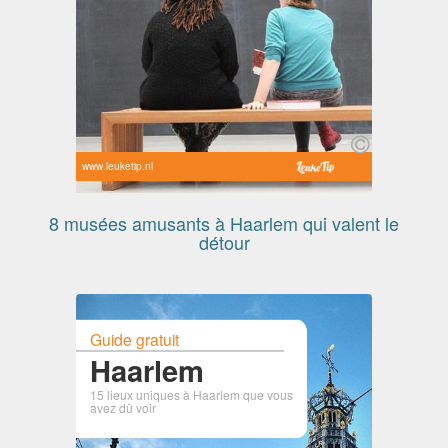
www.leuketip.nl
8 musées amusants à Haarlem qui valent le
détour
Guide gratuit
Haarlem
15 lieux uniques à Haarlem que vous
avez dû voir