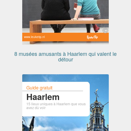
www.leuketip.nl
8 musées amusants à Haarlem qui valent le
détour
Guide gratuit
Haarlem
15 lieux uniques à Haarlem que vous
avez dû voir