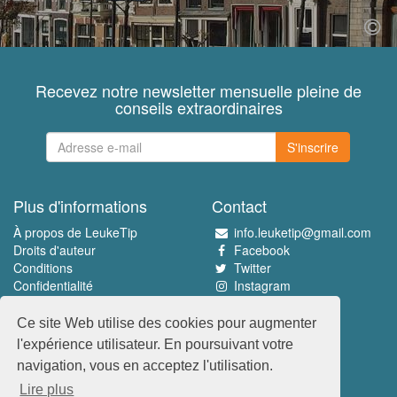
Recevez notre newsletter mensuelle pleine de
conseils extraordinaires
S'inscrire
Plus d'informations
Contact
À propos de LeukeTip
info.leuketip@gmail.com
Droits d'auteur
Facebook
Conditions
Twitter
Confidentialité
Instagram
Pinterest
Ce site Web utilise des cookies pour augmenter
Découvrez le meilleur
l'expérience utilisateur. En poursuivant votre
www.leuketip.nl
navigation, vous en acceptez l'utilisation.
www.leuketip.com
Lire plus