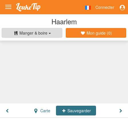
Connecter
Toggle
navigation
Haarlem
Manger & boire
Mon guide (
0
)
Carte
Sauvegarder