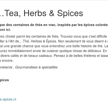
…Tea, Herbs & Spices
ar des centaines de thés en vrac, inspirés par les épices colorée
nt ici.
nez choisir parmi les centaines de thés. Trouvez-vous que c'est difficile 
er à l'Art de... Thé, Herbes & Épices. Non seulement ils vous disent à q
aussi une grande chance que vous entendrez une belle histoire de thé. La
aurez immédiatement envie de cuisiner quelque chose de délicieux. En o
vers cafés et de beaux cadeaux. Pensez à de belles théières et tasses
s encore.
résents , Gourmandises & spécialités
Spices
s-spices.nl