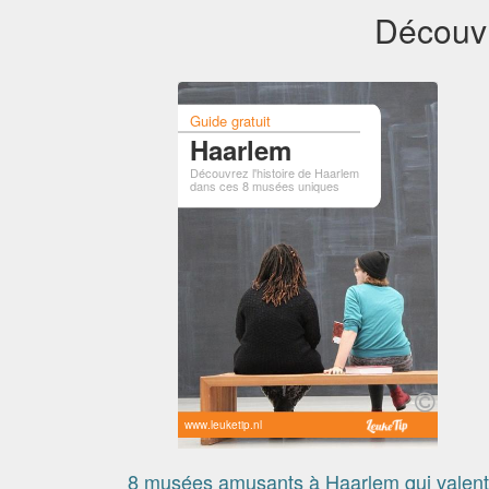
Découvr
Guide gratuit
Haarlem
Découvrez l'histoire de Haarlem
dans ces 8 musées uniques
www.leuketip.nl
8 musées amusants à Haarlem qui valent