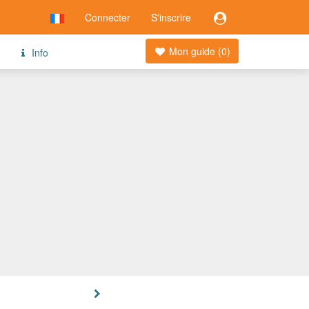
Connecter
S'inscrire
Mon guide (
0
)
Info