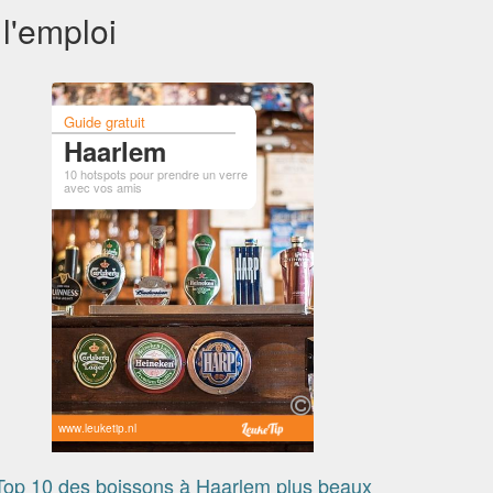
l'emploi
Guide gratuit
Haarlem
10 hotspots pour prendre un verre
avec vos amis
www.leuketip.nl
Top 10 des boissons à Haarlem plus beaux