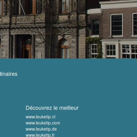
inaires
Découvrez le meilleur
www.leuketip.nl
www.leuketip.com
www.leuketip.de
www.leuketip.fr