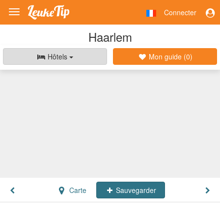
Connecter
Toggle
navigation
Haarlem
Hôtels
Mon guide (
0
)
Carte
Sauvegarder