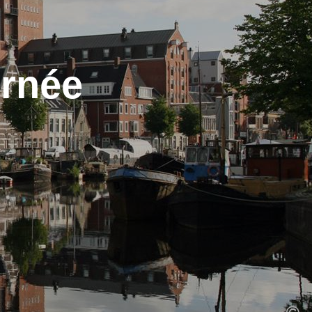
urnée