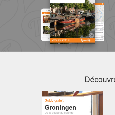
www.leuketip.nl
Découvre
Guide gratuit
Groningen
De la soupe au café de