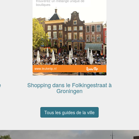
trouverez un mélange unique de
boutiques
www.leuketip.nl
e
Shopping dans le Folkingestraat à
Groningen
Tous les guides de la ville