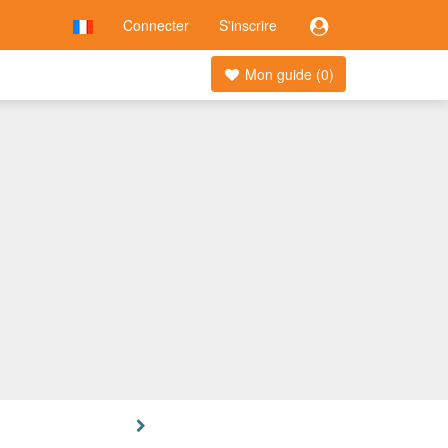
Connecter
S'inscrire
Mon guide (
0
)