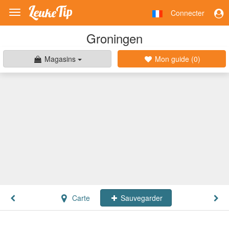
Connecter
Toggle
navigation
Groningen
Magasins
Mon guide (
0
)
Carte
Sauvegarder