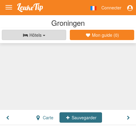
Connecter
Toggle
navigation
Groningen
Hôtels
Mon guide (
0
)
Carte
Sauvegarder