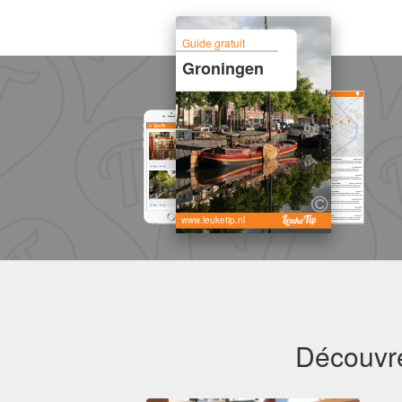
Guide gratuit
Groningen
www.leuketip.nl
Découvre