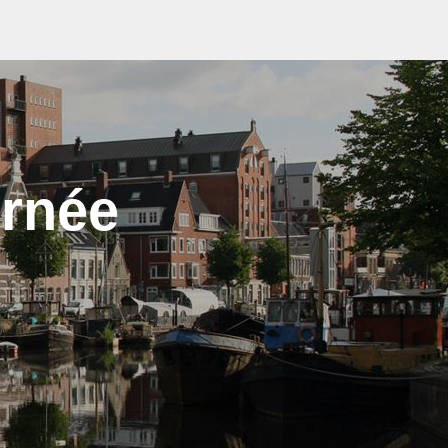
urnée