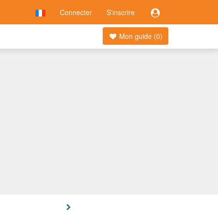
Connecter
S'inscrire
Mon guide (
0
)