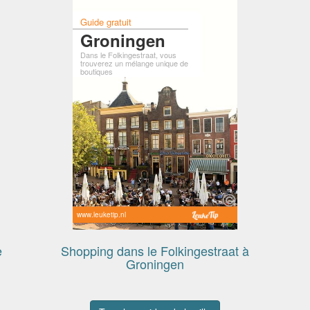
Guide gratuit
Groningen
Dans le Folkingestraat, vous
trouverez un mélange unique de
boutiques
www.leuketip.nl
e
Shopping dans le Folkingestraat à
Groningen