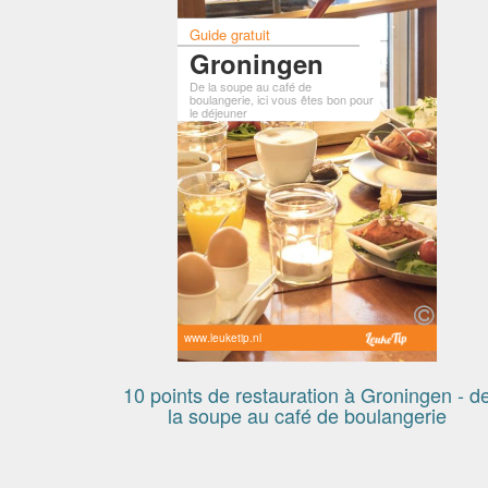
Guide gratuit
Groningen
De la soupe au café de
boulangerie, ici vous êtes bon pour
le déjeuner
www.leuketip.nl
10 points de restauration à Groningen - d
la soupe au café de boulangerie