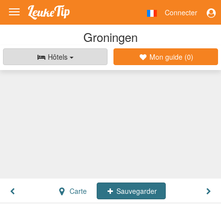
Connecter
Toggle
navigation
Groningen
Hôtels
Mon guide (
0
)
Carte
Sauvegarder