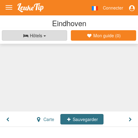
Connecter
Toggle
navigation
Eindhoven
Hôtels
Mon guide (
0
)
Carte
Sauvegarder