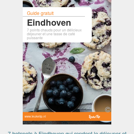
Guide gratuit
Eindhoven
7 points chauds pour un délicieux
déjeuner et une tasse de café
puissante
www.leuketip.nl
7 hotspots à Eindhoven qui rendent le déjeuner et