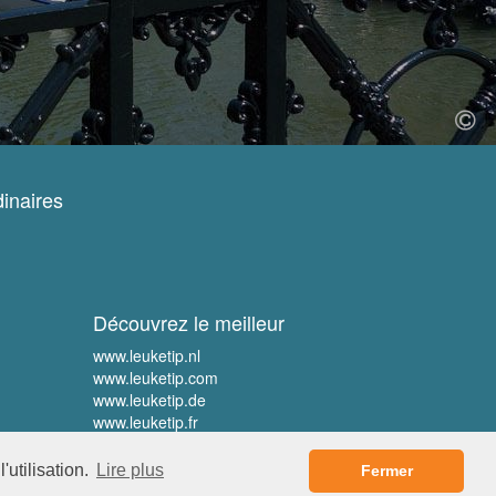
inaires
Découvrez le meilleur
www.leuketip.nl
www.leuketip.com
www.leuketip.de
www.leuketip.fr
'utilisation.
Lire plus
Fermer