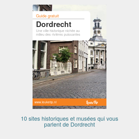
Guide gratuit
Dordrecht
Une ville historique nichée au
milieu des rivières puissantes
www.leuketip.nl
10 sites historiques et musées qui vous
parlent de Dordrecht