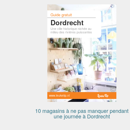
Guide gratuit
Dordrecht
Une ville historique nichée au
milieu des rivières puissantes
www.leuketip.nl
10 magasins à ne pas manquer pendant
une journée à Dordrecht