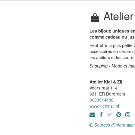
Atelier
Les bijoux uniques en 
comme cadeau ou just
Peut-être la plus petite
accessoires en céramiqu
les ateliers et les cours
Shopping - Mode et hab
Atelier Klei & Zij
Voorstraat 114
3311ER
Dordrecht
0630944488
www.kleienzij.nl
Sources d'informatio