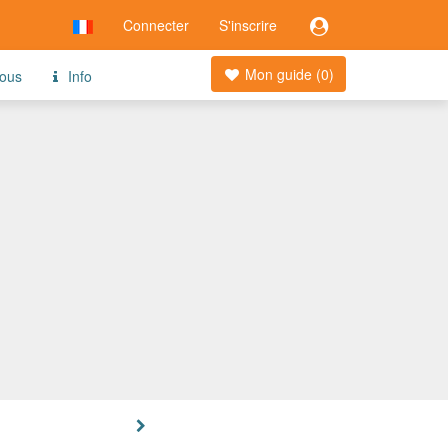
Connecter
S'inscrire
Mon guide (
0
)
ous
Info