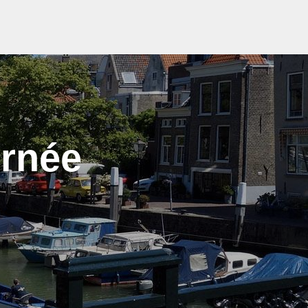
urnée