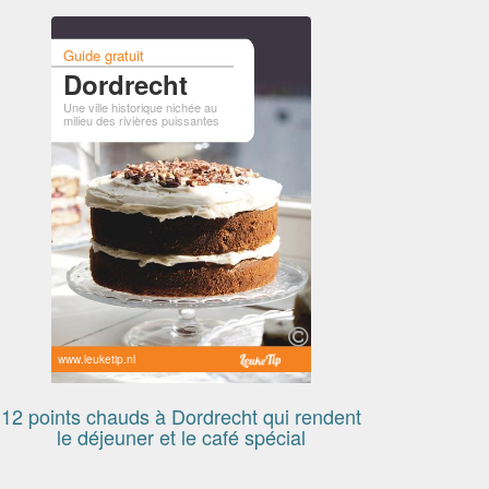
Guide gratuit
Dordrecht
Une ville historique nichée au
milieu des rivières puissantes
www.leuketip.nl
12 points chauds à Dordrecht qui rendent
le déjeuner et le café spécial