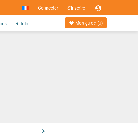
Connecter
S'inscrire
Mon guide (
0
)
ous
Info