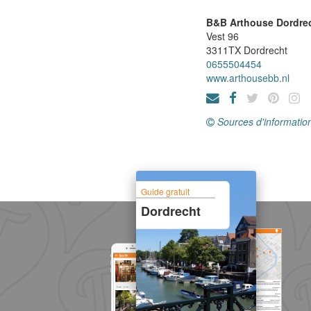
B&B Arthouse Dordre
Vest 96
3311TX
Dordrecht
0655504454
www.arthousebb.nl
Sources d'informatio
Guide gratuit
Dordrecht