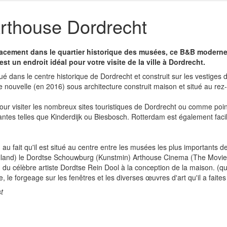
thouse Dordrecht
acement dans le quartier historique des musées, ce B&B moderne 
st un endroit idéal pour votre visite de la ville à Dordrecht.
é dans le centre historique de Dordrecht et construit sur les vestiges de
 d'une nouvelle (en 2016) sous architecture construit maison et situé au r
pour visiter les nombreux sites touristiques de Dordrecht ou comme poin
nantes telles que Kinderdijk ou Biesbosch. Rotterdam est également faci
au fait qu'il est situé au centre entre les musées les plus importants 
lland) le Dordtse Schouwburg (Kunstmin) Arthouse Cinema (The Movies
n du célèbre artiste Dordtse Rein Dool à la conception de la maison. (qu
, le forgeage sur les fenêtres et les diverses œuvres d'art qu'il a faite
t