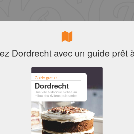
z Dordrecht avec un guide prêt à
Guide gratuit
Dordrecht
Une ville historique nichée au
milieu des rivières puissantes