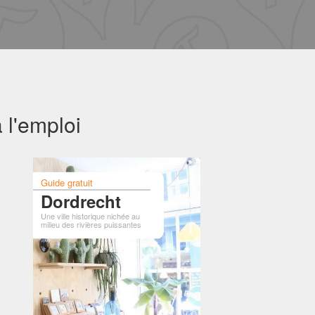
 l'emploi
Guide gratuit
Dordrecht
Une ville historique nichée au
milieu des rivières puissantes