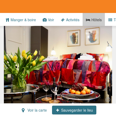
Manger & boire
Voir
Activités
Hôtels
T
Voir la carte
Sauvegarder le lieu