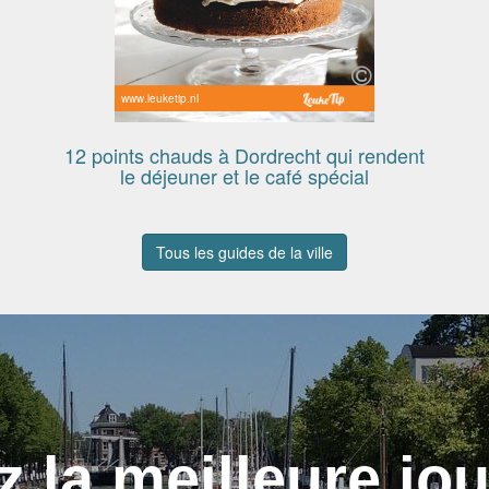
www.leuketip.nl
12 points chauds à Dordrecht qui rendent
le déjeuner et le café spécial
Tous les guides de la ville
z la meilleure jo