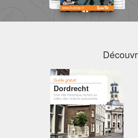
www.leuketip.nl
Découvre
Guide gratuit
Dordrecht
Une ville historique nichée au
milieu des rivières puissantes