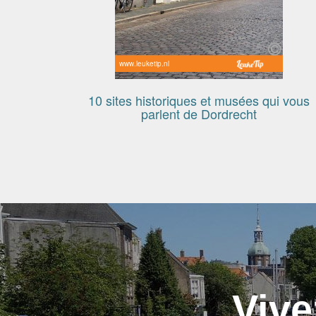
www.leuketip.nl
10 sites historiques et musées qui vous
parlent de Dordrecht
Vive