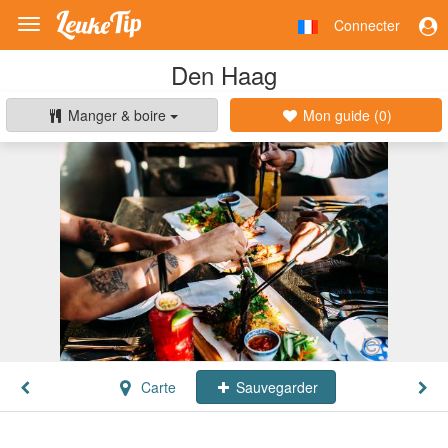
Connecter
Toggle
navigation
Den Haag
Manger & boire
Mon guide (
0
)
Carte
Sauvegarder