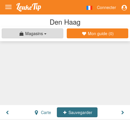
Connecter
Toggle
navigation
Den Haag
Magasins
Mon guide (
0
)
Carte
Sauvegarder