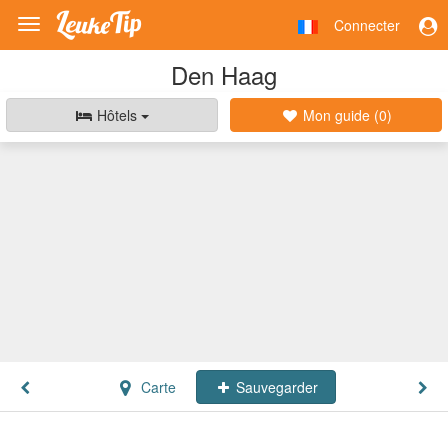
Connecter
Toggle
navigation
Den Haag
Hôtels
Mon guide (
0
)
Carte
Sauvegarder