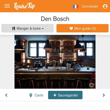
Connecter
Toggle
navigation
Den Bosch
Manger & boire
Mon guide (
0
)
Carte
Sauvegarder