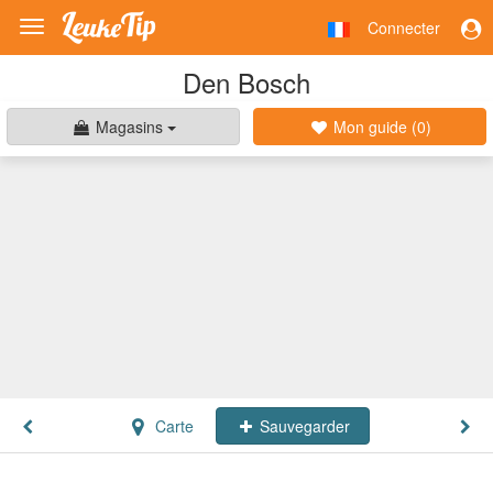
Connecter
Toggle
navigation
Den Bosch
Magasins
Mon guide (
0
)
Carte
Sauvegarder