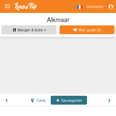
Connecter
Toggle
navigation
Alkmaar
Manger & boire
Mon guide (
0
)
Carte
Sauvegarder