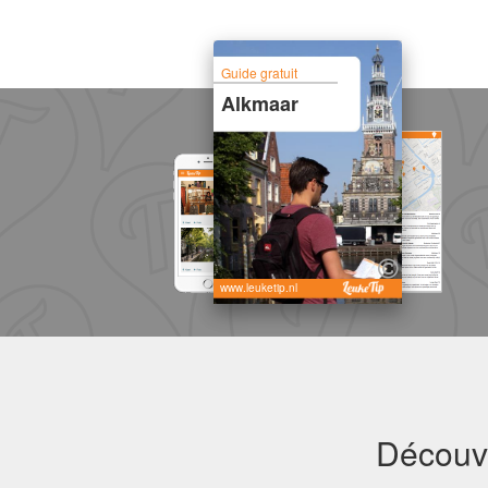
Guide gratuit
Alkmaar
www.leuketip.nl
Découvr