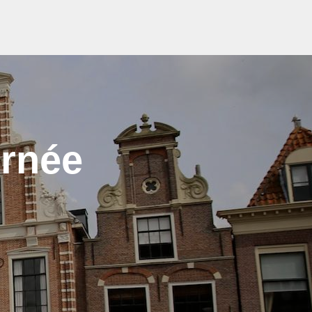
urnée