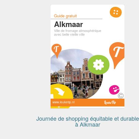
Guide gratuit
Alkmaar
Ville de fromage atmosphérique
avec belle vieille ville
www.leuketip.nl
Journée de shopping équitable et durable
à Alkmaar