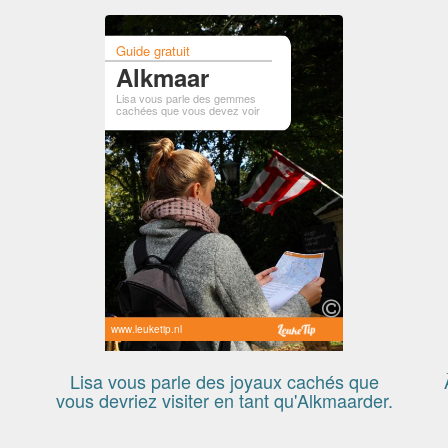
Guide gratuit
Alkmaar
Lisa vous parle des gemmes
cachées que vous devez voir
www.leuketip.nl
Lisa vous parle des joyaux cachés que
vous devriez visiter en tant qu'Alkmaarder.