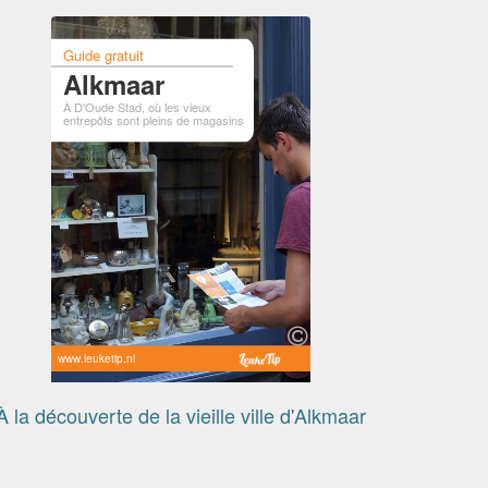
Guide gratuit
Alkmaar
À D'Oude Stad, où les vieux
entrepôts sont pleins de magasins
www.leuketip.nl
À la découverte de la vieille ville d'Alkmaar