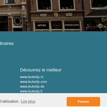
inaires
Découvrez le meilleur
www.leuketip.nl
www.leuketip.com
www.leuketip.de
www.leuketip.fr
'utilisation.
Lire plus
Fermer