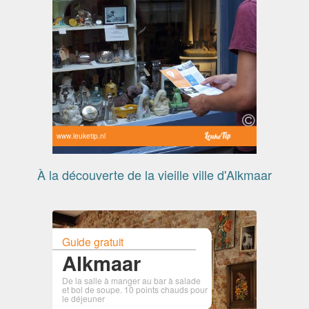
www.leuketip.nl
À la découverte de la vieille ville d'Alkmaar
Guide gratuit
Alkmaar
De la salle à manger au bar à salade
et bol de soupe. 10 points chauds pour
le déjeuner