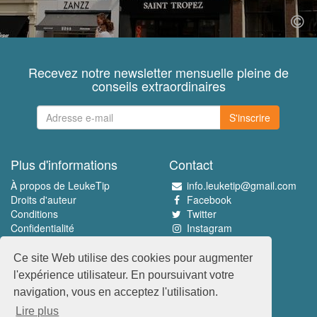
Recevez notre newsletter mensuelle pleine de
conseils extraordinaires
S'inscrire
Plus d'informations
Contact
À propos de LeukeTip
info.leuketip@gmail.com
Droits d'auteur
Facebook
Conditions
Twitter
Confidentialité
Instagram
Pinterest
Ce site Web utilise des cookies pour augmenter
Découvrez le meilleur
l'expérience utilisateur. En poursuivant votre
www.leuketip.nl
navigation, vous en acceptez l'utilisation.
www.leuketip.com
Lire plus