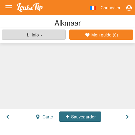
Connecter
Toggle
navigation
Alkmaar
Info
Mon guide (
0
)
Carte
Sauvegarder