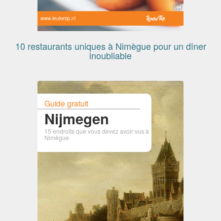
www.leuketip.nl
10 restaurants uniques à Nimègue pour un dîner
inoubliable
Guide gratuit
Nijmegen
15 endroits que vous devez avoir vus à
Nimègue