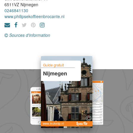
6511VZ
Nijmegen
0246841130
www.philipsekoffieenbrocante.nl
Sources d'information
Guide gratuit
Nijmegen
www.leuketip.nl