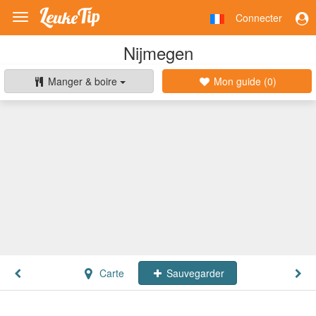
Connecter
Toggle
navigation
Nijmegen
Manger & boire
Mon guide (
0
)
Carte
Sauvegarder