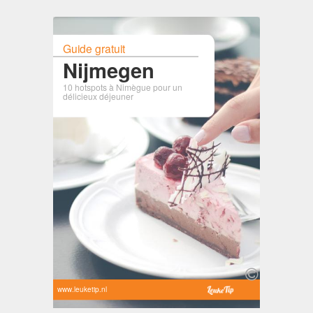
Guide gratuit
Nijmegen
10 hotspots à Nimègue pour un
délicieux déjeuner
www.leuketip.nl