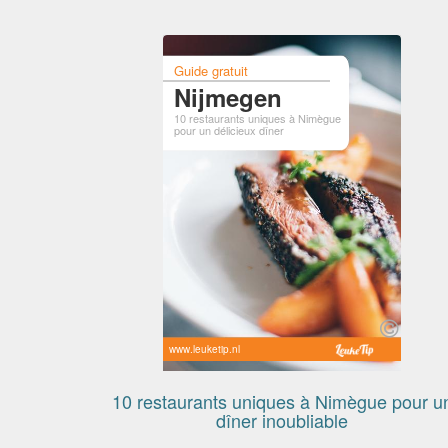
Guide gratuit
Nijmegen
10 restaurants uniques à Nimègue
pour un délicieux dîner
www.leuketip.nl
10 restaurants uniques à Nimègue pour u
dîner inoubliable