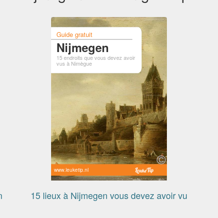
Guide gratuit
Nijmegen
15 endroits que vous devez avoir
vus à Nimègue
www.leuketip.nl
n
15 lieux à Nijmegen vous devez avoir vu