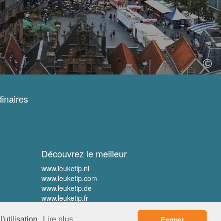
inaires
Découvrez le meilleur
www.leuketip.nl
www.leuketip.com
www.leuketip.de
www.leuketip.fr
'utilisation.
Lire plus
Fermer