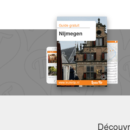
Guide gratuit
Nijmegen
www.leuketip.nl
Découvre