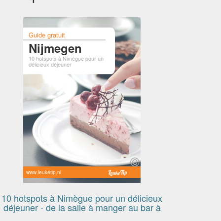
Guide gratuit
Nijmegen
10 hotspots à Nimègue pour un
délicieux déjeuner
www.leuketip.nl
10 hotspots à Nimègue pour un délicieux
déjeuner - de la salle à manger au bar à
salade