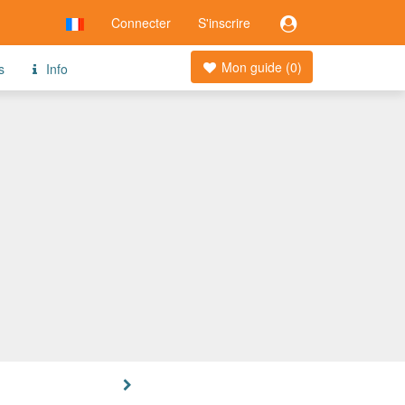
Connecter
S'inscrire
Mon guide (
0
)
s
Info