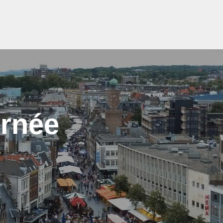
urnée