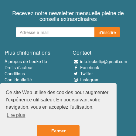
Recevez notre newsletter mensuelle pleine de
conseils extraordinaires
S'inscrire
Plus d'informations
Contact
À propos de LeukeTip
info.leuketip@gmail.com
Droits d'auteur
Facebook
Conditions
Twitter
Confidentialité
Instagram
Pinterest
Ce site Web utilise des cookies pour augmenter
Découvrez le meilleur
l'expérience utilisateur. En poursuivant votre
www.leuketip.nl
navigation, vous en acceptez l'utilisation.
www.leuketip.com
Lire plus
www.leuketip.de
www.leuketip.fr
Fermer