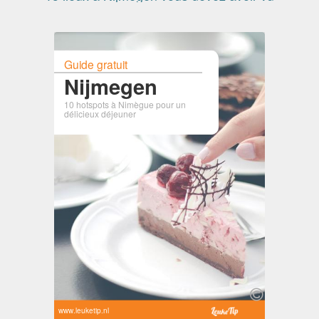
Guide gratuit
Nijmegen
10 hotspots à Nimègue pour un
délicieux déjeuner
www.leuketip.nl