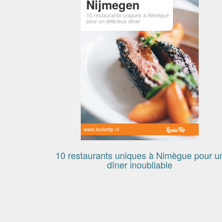
Nijmegen
10 restaurants uniques à Nimègue
pour un délicieux dîner
www.leuketip.nl
10 restaurants uniques à Nimègue pour u
dîner inoubliable