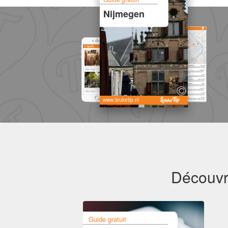
Nijmegen
www.leuketip.nl
Découvre
Guide gratuit