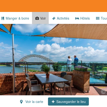
Manger & boire
Voir
Activités
Hôtels
Tou
Voir la carte
Sauvegarder le lieu