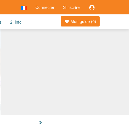
Connecter
S'inscrire
Mon guide (
0
)
s
Info