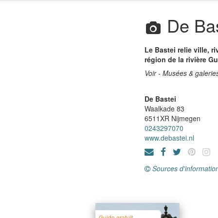
De Bas
Le Bastei relie ville, r
région de la rivière G
Voir - Musées & galerie
De Bastei
Waalkade 83
6511XR
Nijmegen
0243297070
www.debastei.nl
Sources d'informatio
Guide gratuit