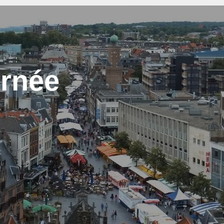
urnée