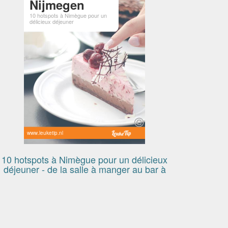
Nijmegen
10 hotspots à Nimègue pour un
délicieux déjeuner
www.leuketip.nl
10 hotspots à Nimègue pour un délicieux
déjeuner - de la salle à manger au bar à
salade