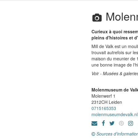
Molen
Curieux à quoi ressem
pleins d'histoires et
Mill de Valk est un mou
trouvait autrefois sur l
maison du meunier de 1
une bonne image de l'hi
Voir - Musées & galeries
Molenmuseum de Val
Molenwerf 1
2312CH
Leiden
0715165353
molenmuseumdevalk.nl
Sources d'informatio