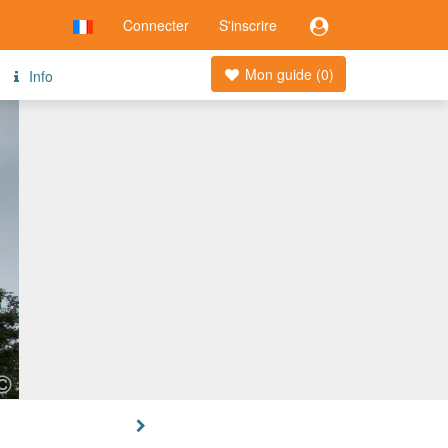
Connecter
S'inscrire
Mon guide (
0
)
Info