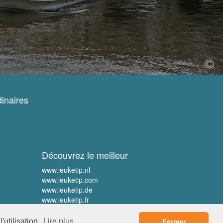
inaires
Découvrez le meilleur
www.leuketip.nl
www.leuketip.com
www.leuketip.de
www.leuketip.fr
'utilisation.
Lire plus
Fermer