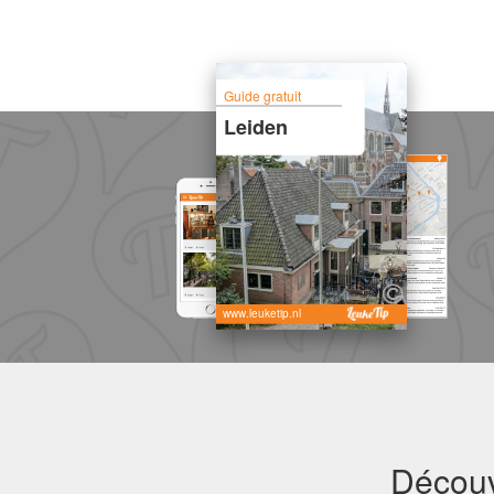
Guide gratuit
Leiden
www.leuketip.nl
Découv