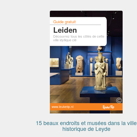
Guide gratuit
Leiden
Découvrez tous les côtés de cette
ville idyllique clé
www.leuketip.nl
15 beaux endroits et musées dans la ville
historique de Leyde