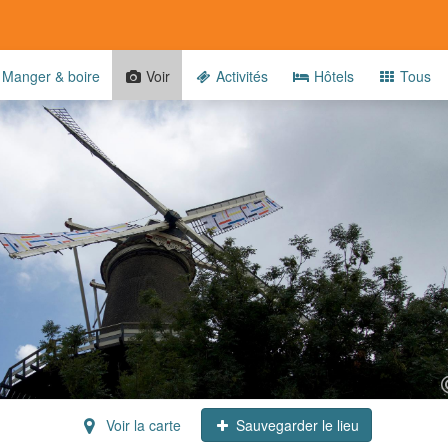
Manger & boire
Voir
Activités
Hôtels
Tous
Voir la carte
Sauvegarder le lieu