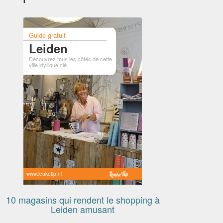
Guide gratuit
Leiden
Découvrez tous les côtés de cette
ville idyllique clé
www.leuketip.nl
10 magasins qui rendent le shopping à
Leiden amusant