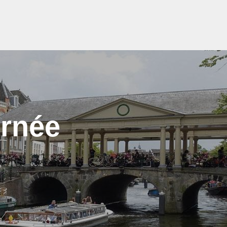
urnée